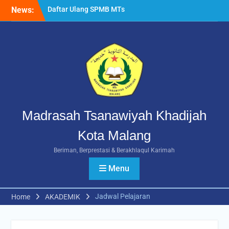
Khadijah Malang Tahun
Skip
News:
Ajaran 2026/2027
to
Berlangsung Lancar
content
Rangkuman MATAMUDA
2026: Enam Hari Penuh
Makna Menyambut Siswa
Baru MTs Khadijah Malang
Madrasah Tsanawiyah Khadijah
Kota Malang
Beriman, Berprestasi & Berakhlaqul Karimah
Menu
Jadwal Pelajaran
Home
AKADEMIK