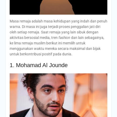
Masa remaja adalah masa kehidupan yang indah dan penuh
warna. Di masa ini juga terjadi proses penggalian jati diri
oleh setiap remaja. Saat remaja yang lain sibuk dengan
aktivitas bersosial media, tren
fashion
dan lain sebagainya,
ke lima remaja muslim berikut ini memilih untuk
menggunakan waktu mereka secara maksimal dan bijak
untuk berkontribusi positif pada dunia.
1. Mohamad Al Jounde