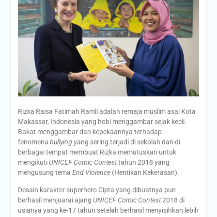
Rizka Raisa Fatimah Ramli adalah remaja muslim asal Kota
Makassar, Indonesia yang hobi menggambar sejak kecil.
Bakat menggambar dan kepekaannya terhadap
fenomena
bullying
yang sering terjadi di sekolah dan di
berbagai tempat membuat Rizka memutuskan untuk
mengikuti
UNICEF Comic Contest
tahun 2018 yang
mengusung tema
End Violence
(Hentikan Kekerasan).
Desain karakter superhero Cipta yang dibuatnya pun
berhasil menjuarai ajang
UNICEF Comic Contest
2018 di
usianya yang ke-17 tahun setelah berhasil menyisihkan lebih