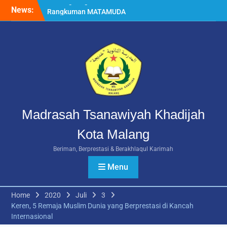
Skip
News:
Rangkuman MATAMUDA
to
2026: Enam Hari Penuh
content
Makna Menyambut Siswa
Baru MTs Khadijah Malang
Daftar Ulang SPMB MTs
Khadijah Malang Tahun
Ajaran 2026/2027
Berlangsung Lancar
Madrasah Tsanawiyah Khadijah
Kota Malang
Beriman, Berprestasi & Berakhlaqul Karimah
Menu
Home
2020
Juli
3
Keren, 5 Remaja Muslim Dunia yang Berprestasi di Kancah
Internasional