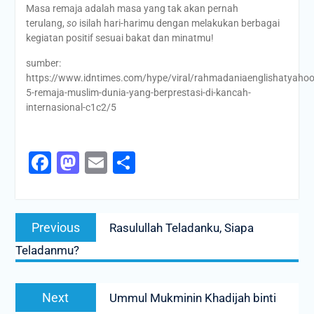
Masa remaja adalah masa yang tak akan pernah
terulang,
so
isilah hari-harimu dengan melakukan berbagai
kegiatan positif sesuai bakat dan minatmu!
sumber:
https://www.idntimes.com/hype/viral/rahmadaniaenglishatyahoo
5-remaja-muslim-dunia-yang-berprestasi-di-kancah-
internasional-c1c2/5
Facebook
Mastodon
Email
Share
Navigasi
Previous
Previous
Rasulullah Teladanku, Siapa
pos
post:
Teladanmu?
Next
Next
Ummul Mukminin Khadijah binti
post: