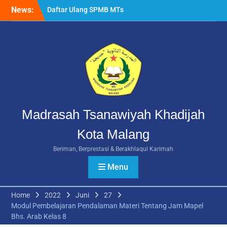
Daftar Ulang SPMB MTs
Skip
News:
Khadijah Malang Tahun
to
Ajaran 2026/2027
content
Berlangsung Lancar
Rangkuman MATAMUDA
2026: Enam Hari Penuh
Makna Menyambut Siswa
Baru MTs Khadijah Malang
Madrasah Tsanawiyah Khadijah
Kota Malang
Beriman, Berprestasi & Berakhlaqul Karimah
Menu
Home
2022
Juni
27
Modul Pembelajaran Pendalaman Materi Tentang Jam Mapel
Bhs. Arab Kelas 8