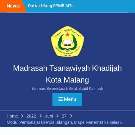
Skip
News:
Daftar Ulang SPMB MTs
to
Khadijah Malang Tahun
content
Ajaran 2026/2027
Berlangsung Lancar
Rangkuman MATAMUDA
2026: Enam Hari Penuh
Makna Menyambut Siswa
Baru MTs Khadijah Malang
Madrasah Tsanawiyah Khadijah
Kota Malang
Beriman, Berprestasi & Berakhlaqul Karimah
Menu
Home
2022
Juni
27
Modul Pembelajaran Pola Bilangan, Mapel Matematika kelas 8