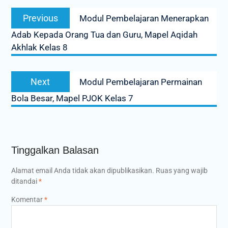
Navigasi
Previous
Previous
Modul Pembelajaran Menerapkan
pos
post:
Adab Kepada Orang Tua dan Guru, Mapel Aqidah
Akhlak Kelas 8
Next
Next
Modul Pembelajaran Permainan
post:
Bola Besar, Mapel PJOK Kelas 7
Tinggalkan Balasan
Alamat email Anda tidak akan dipublikasikan.
Ruas yang wajib
ditandai
*
Komentar
*