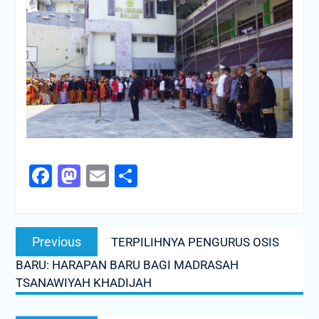
Facebook
Mastodon
Email
Share
Navigasi
Previous
Previous
TERPILIHNYA PENGURUS OSIS
pos
post:
BARU: HARAPAN BARU BAGI MADRASAH
TSANAWIYAH KHADIJAH