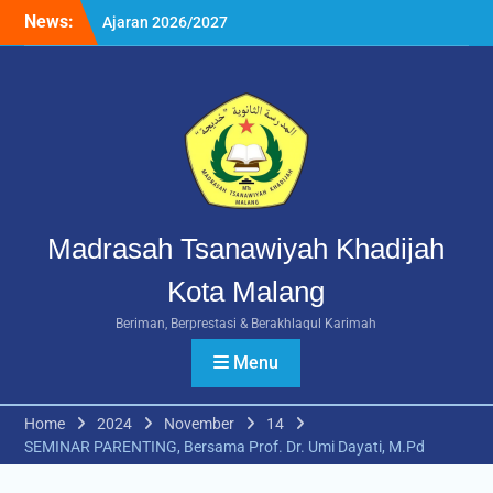
Skip
News:
Rangkuman MATAMUDA
to
2026: Enam Hari Penuh
content
Makna Menyambut Siswa
Baru MTs Khadijah Malang
Daftar Ulang SPMB MTs
Khadijah Malang Tahun
Ajaran 2026/2027
Berlangsung Lancar
Madrasah Tsanawiyah Khadijah
Kota Malang
Beriman, Berprestasi & Berakhlaqul Karimah
Menu
Home
2024
November
14
SEMINAR PARENTING, Bersama Prof. Dr. Umi Dayati, M.Pd