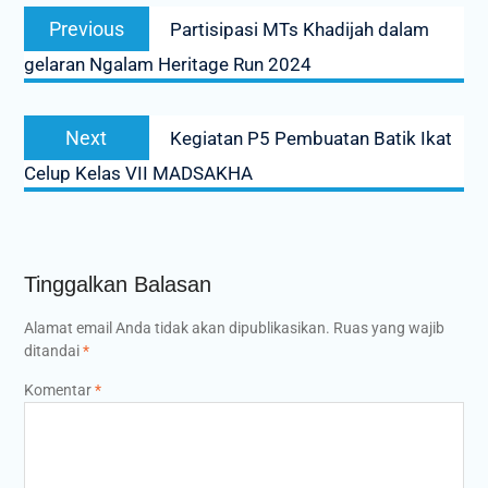
Navigasi
Previous
Previous
Partisipasi MTs Khadijah dalam
pos
post:
gelaran Ngalam Heritage Run 2024
Next
Next
Kegiatan P5 Pembuatan Batik Ikat
post:
Celup Kelas VII MADSAKHA
Tinggalkan Balasan
Alamat email Anda tidak akan dipublikasikan.
Ruas yang wajib
ditandai
*
Komentar
*