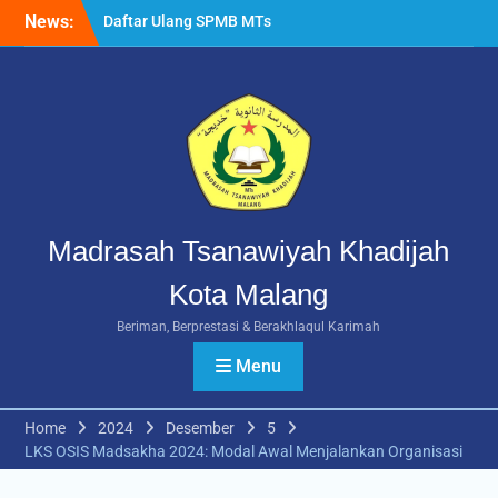
Skip
News:
Daftar Ulang SPMB MTs
to
Khadijah Malang Tahun
content
Ajaran 2026/2027
Berlangsung Lancar
Rangkuman MATAMUDA
2026: Enam Hari Penuh
Makna Menyambut Siswa
Baru MTs Khadijah Malang
Madrasah Tsanawiyah Khadijah
Kota Malang
Beriman, Berprestasi & Berakhlaqul Karimah
Menu
Home
2024
Desember
5
LKS OSIS Madsakha 2024: Modal Awal Menjalankan Organisasi