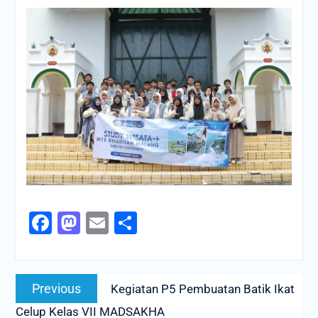
Facebook
Mastodon
Email
Share
Navigasi
Previous
Previous
Kegiatan P5 Pembuatan Batik Ikat
pos
post:
Celup Kelas VII MADSAKHA