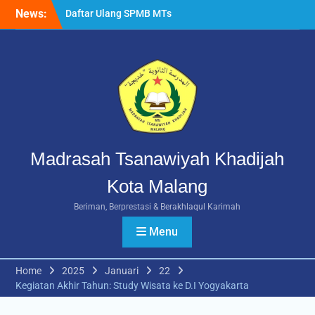
Skip
News:
Daftar Ulang SPMB MTs
to
Khadijah Malang Tahun
content
Ajaran 2026/2027
Berlangsung Lancar
Rangkuman MATAMUDA
2026: Enam Hari Penuh
Makna Menyambut Siswa
Baru MTs Khadijah Malang
Madrasah Tsanawiyah Khadijah
Kota Malang
Beriman, Berprestasi & Berakhlaqul Karimah
Menu
Home
2025
Januari
22
Kegiatan Akhir Tahun: Study Wisata ke D.I Yogyakarta