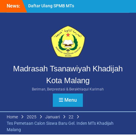
Skip
News:
Khadijah Malang Tahun
to
Ajaran 2026/2027
content
Berlangsung Lancar
Rangkuman MATAMUDA
2026: Enam Hari Penuh
Makna Menyambut Siswa
Baru MTs Khadijah Malang
Madrasah Tsanawiyah Khadijah
Kota Malang
Beriman, Berprestasi & Berakhlaqul Karimah
Menu
Home
2025
Januari
22
Tes Pemetaan Calon Siswa Baru Gel. Inden MTs Khadijah
Malang