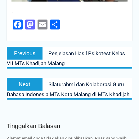
.
Facebook
Mastodon
Email
Share
Navigasi
Previous
Previous
Penjelasan Hasil Psikotest Kelas
pos
post:
VII MTs Khadijah Malang
Next
Next
Silaturahmi dan Kolaborasi Guru
post:
Bahasa Indonesia MTs Kota Malang di MTs Khadijah
Tinggalkan Balasan
Alamat email Anda tidak akan dipublikasikan.
Ruas yang wajib