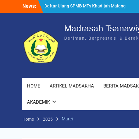
Skip
News:
Daftar Ulang SPMB MTs Khadijah Malang
to
Tahun Ajaran 2026/2027 Berlangsung
content
Lancar
Rangkuman MATAMUDA 2026: Enam Hari
Madrasah Tsanawi
Penuh Makna Menyambut Siswa Baru MTs
Beriman, Berprestasi & Bera
Khadijah Malang
HOME
ARTIKEL MADSAKHA
BERITA MADSA
AKADEMIK
Maret
Home
2025