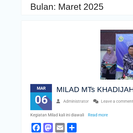
Bulan:
Maret 2025
MILAD MTs KHADIJAH
MAR
06
Administrator
Leave a commen
Kegiatan Milad kali ini diawali
Read more
Facebook
Mastodon
Email
Share