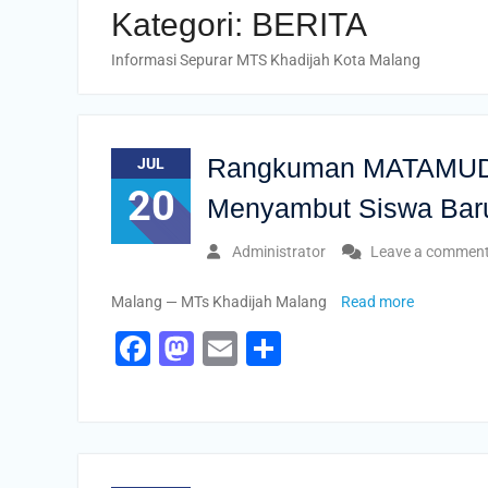
Kategori:
BERITA
Informasi Sepurar MTS Khadijah Kota Malang
Rangkuman MATAMUDA
JUL
20
Menyambut Siswa Baru
Administrator
Leave a commen
Malang — MTs Khadijah Malang
Read more
Facebook
Mastodon
Email
Share