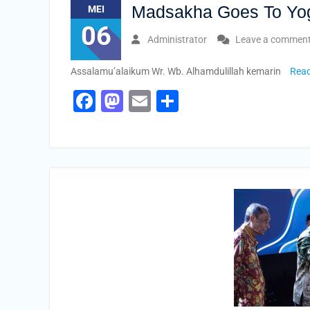
Madsakha Goes To Yogy
MEI
06
Administrator
Leave a commen
Assalamu’alaikum Wr. Wb. Alhamdulillah kemarin
Rea
Facebook
Mastodon
Email
Share