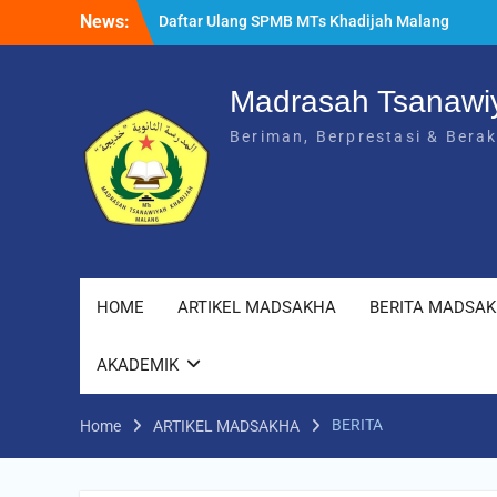
Skip
News:
Daftar Ulang SPMB MTs Khadijah Malang
to
Tahun Ajaran 2026/2027 Berlangsung
content
Lancar
Rangkuman MATAMUDA 2026: Enam Hari
Madrasah Tsanawi
Penuh Makna Menyambut Siswa Baru MTs
Beriman, Berprestasi & Bera
Khadijah Malang
HOME
ARTIKEL MADSAKHA
BERITA MADSA
AKADEMIK
BERITA
Home
ARTIKEL MADSAKHA