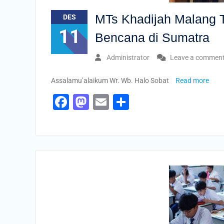
MTs Khadijah Malang T
DES
11
Bencana di Sumatra
Administrator
Leave a commen
Assalamu’alaikum Wr. Wb. Halo Sobat
Read more
Facebook
Mastodon
Email
Share