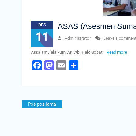
ASAS (Asesmen Sumati
DES
11
Administrator
Leave a commen
Assalamu’alaikum Wr. Wb. Halo Sobat
Read more
Facebook
Mastodon
Email
Share
Navigasi
Pos-pos lama
pos