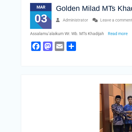
Golden Milad MTs Khad
MAR
03
Administrator
Leave a commen
Assalamu’alaikum Wr. Wb. MTs Khadijah
Read more
Facebook
Mastodon
Email
Share