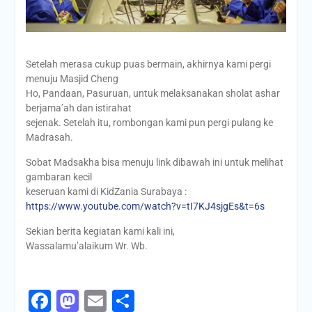
Setelah merasa cukup puas bermain, akhirnya kami pergi
menuju Masjid Cheng
Ho, Pandaan, Pasuruan, untuk melaksanakan sholat ashar
berjama’ah dan istirahat
sejenak. Setelah itu, rombongan kami pun pergi pulang ke
Madrasah.
Sobat Madsakha bisa menuju link dibawah ini untuk melihat
gambaran kecil
keseruan kami di KidZania Surabaya :
https://www.youtube.com/watch?v=tI7KJ4sjgEs&t=6s
Sekian berita kegiatan kami kali ini,
Wassalamu’alaikum Wr. Wb.
Facebook
Mastodon
Email
Share