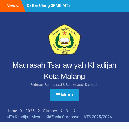
Skip
News:
Rangkuman MATAMUDA
to
2026: Enam Hari Penuh
content
Makna Menyambut Siswa
Baru MTs Khadijah Malang
Daftar Ulang SPMB MTs
Khadijah Malang Tahun
Ajaran 2026/2027
Berlangsung Lancar
Madrasah Tsanawiyah Khadijah
Kota Malang
Beriman, Berprestasi & Berakhlaqul Karimah
Menu
Home
2025
Oktober
31
MTs Khadijah Menuju KidZania Surabaya – KTS 2025/2026