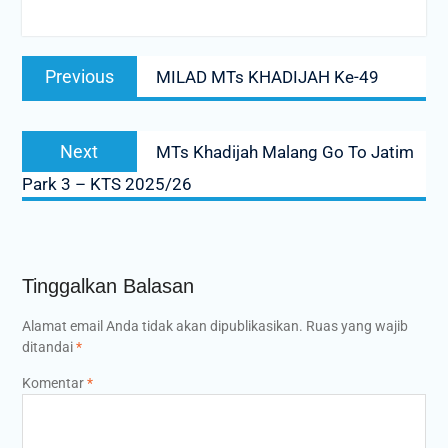
Navigasi
Previous
Previous
MILAD MTs KHADIJAH Ke-49
pos
post:
Next
Next
MTs Khadijah Malang Go To Jatim
post:
Park 3 – KTS 2025/26
Tinggalkan Balasan
Alamat email Anda tidak akan dipublikasikan.
Ruas yang wajib
ditandai
*
Komentar
*