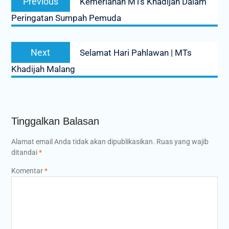
Previous
Kemeriahan MTs Khadijah Dalam
pos
post:
Peringatan Sumpah Pemuda
Next
Next
Selamat Hari Pahlawan | MTs
post:
Khadijah Malang
Tinggalkan Balasan
Alamat email Anda tidak akan dipublikasikan.
Ruas yang wajib
ditandai
*
Komentar
*