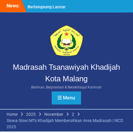
Skip
News:
Rangkuman MATAMUDA
to
2026: Enam Hari Penuh
content
Makna Menyambut Siswa
Baru MTs Khadijah Malang
Daftar Ulang SPMB MTs
Khadijah Malang Tahun
Ajaran 2026/2027
Berlangsung Lancar
Madrasah Tsanawiyah Khadijah
Kota Malang
Beriman, Berprestasi & Berakhlaqul Karimah
Menu
Home
2025
November
2
Siswa-Siswi MTs Khadijah Membersihkan Area Madrasah | WCD
2025