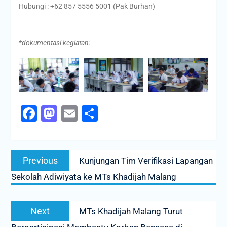
Hubungi : +62 857 5556 5001 (Pak Burhan)
*dokumentasi kegiatan:
Facebook
Mastodon
Email
Share
Navigasi
Previous
Previous
Kunjungan Tim Verifikasi Lapangan
pos
post:
Sekolah Adiwiyata ke MTs Khadijah Malang
Next
Next
MTs Khadijah Malang Turut
post: