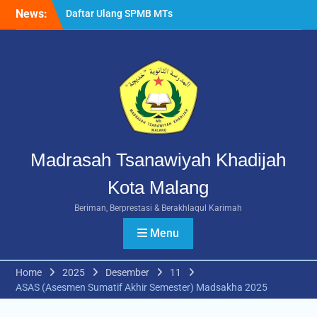
Skip
News:
Daftar Ulang SPMB MTs
to
Khadijah Malang Tahun
content
Ajaran 2026/2027
Berlangsung Lancar
Rangkuman MATAMUDA
2026: Enam Hari Penuh
Makna Menyambut Siswa
Baru MTs Khadijah Malang
Madrasah Tsanawiyah Khadijah
Kota Malang
Beriman, Berprestasi & Berakhlaqul Karimah
Menu
Home
2025
Desember
11
ASAS (Asesmen Sumatif Akhir Semester) Madsakha 2025