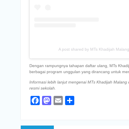
A post shared by MTs Khadijah Mala
Dengan rampungnya tahapan daftar ulang, MTs Khadij
berbagai program unggulan yang dirancang untuk me
Informasi lebih lanjut mengenai MTs Khadijah Malang 
resmi sekolah.
Facebook
Mastodon
Email
Share
Navigasi
Previous