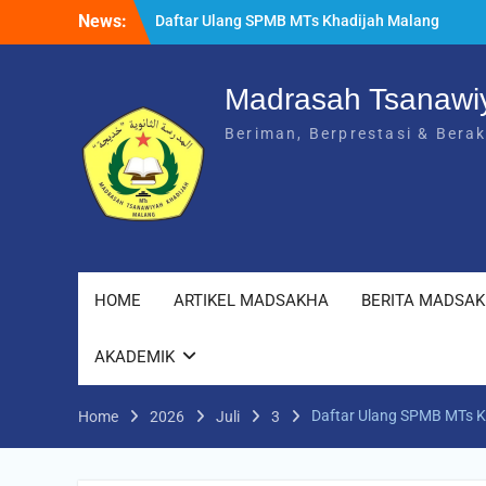
Skip
News:
Daftar Ulang SPMB MTs Khadijah Malang
to
Tahun Ajaran 2026/2027 Berlangsung
content
Lancar
Rangkuman MATAMUDA 2026: Enam Hari
Madrasah Tsanawi
Penuh Makna Menyambut Siswa Baru MTs
Beriman, Berprestasi & Bera
Khadijah Malang
HOME
ARTIKEL MADSAKHA
BERITA MADSA
AKADEMIK
Daftar Ulang SPMB MTs K
Home
2026
Juli
3