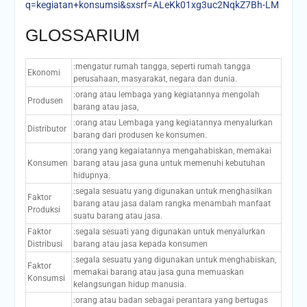
q=kegiatan+konsumsi&sxsrf=ALeKk01xg3uc2NqkZ7Bh-LM
GLOSSARIUM
:mengatur rumah tangga, seperti rumah tangga
Ekonomi
perusahaan, masyarakat, negara dan dunia.
:orang atau lembaga yang kegiatannya mengolah
Produsen
barang atau jasa,
:orang atau Lembaga yang kegiatannya menyalurkan
Distributor
barang dari produsen ke konsumen.
:orang yang kegaiatannya mengahabiskan, memakai
Konsumen
barang atau jasa guna untuk memenuhi kebutuhan
hidupnya.
:segala sesuatu yang digunakan untuk menghasilkan
Faktor
barang atau jasa dalam rangka menambah manfaat
Produksi
suatu barang atau jasa.
Faktor
:segala sesuati yang digunakan untuk menyalurkan
Distribusi
barang atau jasa kepada konsumen
:segala sesuatu yang digunakan untuk menghabiskan,
Faktor
memakai barang atau jasa guna memuaskan
Konsumsi
kelangsungan hidup manusia.
:orang atau badan sebagai perantara yang bertugas