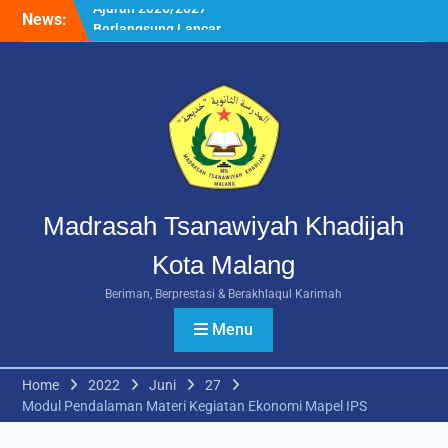
Skip
News:
Rangkuman MATAMUDA
to
2026: Enam Hari Penuh
content
Makna Menyambut Siswa
Baru MTs Khadijah Malang
Daftar Ulang SPMB MTs
Khadijah Malang Tahun
Ajaran 2026/2027
Berlangsung Lancar
Madrasah Tsanawiyah Khadijah
Kota Malang
Beriman, Berprestasi & Berakhlaqul Karimah
Menu
Home
2022
Juni
27
Modul Pendalaman Materi Kegiatan Ekonomi Mapel IPS