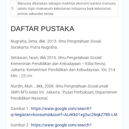
Manusia dikatakan sebagai makhluk ekonomi karena manusia
5
selalu ingin memenuhi kebutuhan hidupnya baik kebutuhan
primer, sekunder, tersier.
DAFTAR PUSTAKA
Nugraha, Setia, dkk. 2013.
Ilmu Pengetahuan Sosial
.
Surakarta: Putra Nugraha.
Setiawan, Iwan, dkk 2016.
Ilmu Pengetahuan Sosial/
Kementrian Pendidikan dan Kebudayaan
.—Edisi Revisi,
Jakarta: Kementrian Pendidikan dan Kebudayaan. Xiv, 314
hlm. ; 25 cm.
Nurdin, Muh. , dkk, 2008.
Ilmu Pengetahuan Sosial untuk
SMP/MTs kelas VII.
Jakarta : Pusat Perbukuan, Departemen
Pendidikan Nasional.
Gambar 1 :
https://www.google.com/search?
q=kegiatan+konsumsi&sxsrf=ALeKk01xg3uc2NqkZ7Bh-LM
Gambar 2 :
https://www.google.com/search?