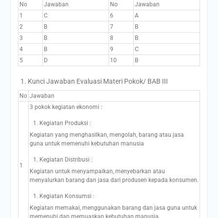
No
Jawaban
No
Jawaban
1
C
6
A
2
B
7
B
3
B
8
B
4
B
9
C
5
D
10
B
Kunci Jawaban Evaluasi Materi Pokok/ BAB III
No
Jawaban
3 pokok kegiatan ekonomi :
Kegiatan Produksi :
Kegiatan yang menghasilkan, mengolah, barang atau jasa
guna untuk memenuhi kebutuhan manusia
Kegiatan Distribusi :
1
Kegiatan untuk menyampaikan, menyebarkan atau
menyalurkan barang dan jasa dari produsen kepada konsumen.
Kegiatan Konsumsi :
Kegiatan memakai, menggunakan barang dan jasa guna untuk
memenuhi dan memuaskan kebutuhan manusia.