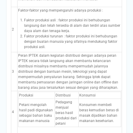
Faktor-faktor yang mempengaruhi adanya produksi :
Faktor produksi asli : faktor produksi ini berhubungan
langsung dan telah tersedia di alam dan terdiri atas sumber
2
daya alam dan tenaga kerja.
Faktor produksi turunan : faktor produksi ini berhubungan
dengan buatan manusia yang sifatnya mendukung faktor
produksi asli.
Peran IPTEK dalam kegiatan distribusi dengan adanya peran
IPTEK secara tidak langsung akan membantu kelancaran
distribusi misalnya membantu mempermudah jalannya
3
distribusi dengan bantuan mesin, teknologi yang dapat
mempermudah penyaluran barang. Sehingga Iptek dapat
membantu pemasaran dengan jaringan online dan offline dan
barang atau jasa tersalurkan sesuai dengan yang diharapkan.
Produksi
Distribusi
Konsumsi
Pedagang
Petani mengolah
Konsumen membeli
menjual
hasil padi digunakan
beras kemudian beras di
4
beras hasil
sebagai bahan baku
masak dijadikan bahan
produksi dari
makanan manusia
makanan keseharian.
petani