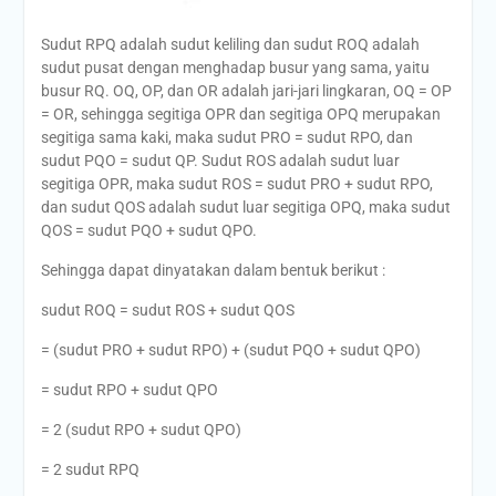
Sudut RPQ adalah sudut keliling dan sudut ROQ adalah
sudut pusat dengan menghadap busur yang sama, yaitu
busur RQ. OQ, OP, dan OR adalah jari-jari lingkaran, OQ = OP
= OR, sehingga segitiga OPR dan segitiga OPQ merupakan
segitiga sama kaki, maka sudut PRO = sudut RPO, dan
sudut PQO = sudut QP. Sudut ROS adalah sudut luar
segitiga OPR, maka sudut ROS = sudut PRO + sudut RPO,
dan sudut QOS adalah sudut luar segitiga OPQ, maka sudut
QOS = sudut PQO + sudut QPO.
Sehingga dapat dinyatakan dalam bentuk berikut :
sudut ROQ = sudut ROS + sudut QOS
= (sudut PRO + sudut RPO) + (sudut PQO + sudut QPO)
= sudut RPO + sudut QPO
= 2 (sudut RPO + sudut QPO)
= 2 sudut RPQ