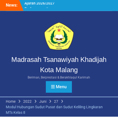
Skip
News:
Rangkuman MATAMUDA
to
2026: Enam Hari Penuh
content
Makna Menyambut Siswa
Baru MTs Khadijah Malang
Daftar Ulang SPMB MTs
Khadijah Malang Tahun
Ajaran 2026/2027
Berlangsung Lancar
Madrasah Tsanawiyah Khadijah
Kota Malang
Beriman, Berprestasi & Berakhlaqul Karimah
Menu
Home
2022
Juni
27
Modul Hubungan Sudut Pusat dan Sudut Keliling Lingkaran
MTs Kelas 8