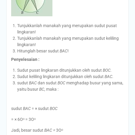
Tunjukkanlah manakah yang merupakan sudut pusat
lingkaran!
Tunjukkanlah manakah yang merupakan sudut keliling
lingkaran!
Hitunglah besar sudut
BAC
!
Penyelesaian :
Sudut pusat lingkaran ditunjukkan oleh sudut
BOC.
Sudut keliling lingkaran ditunjukkan oleh sudut
BAC.
sudut
BAC
dan sudut
BOC
menghadap busur yang sama,
yaitu busur
BC
, maka :
sudut
BAC
= × sudut
BOC
= × 6Oᵒ = 3Oᵒ
Jadi, besar sudut
BAC =
3Oᵒ