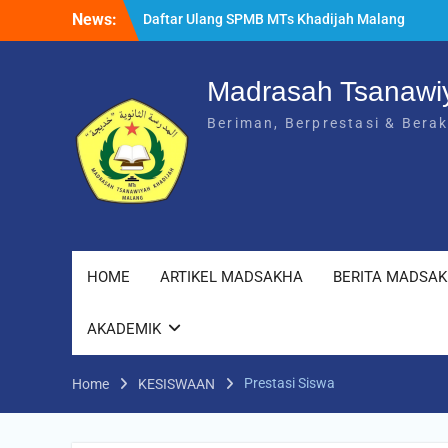
Skip
News:
Daftar Ulang SPMB MTs Khadijah Malang
to
Tahun Ajaran 2026/2027 Berlangsung
content
Lancar
Rangkuman MATAMUDA 2026: Enam Hari
Madrasah Tsanawi
Penuh Makna Menyambut Siswa Baru MTs
Beriman, Berprestasi & Bera
Khadijah Malang
HOME
ARTIKEL MADSAKHA
BERITA MADSA
AKADEMIK
Prestasi Siswa
Home
KESISWAAN