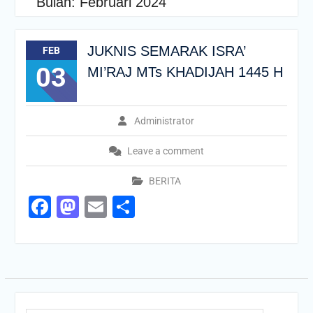
Bulan:
Februari 2024
JUKNIS SEMARAK ISRA’
FEB
03
MI’RAJ MTs KHADIJAH 1445 H
Administrator
Leave a comment
BERITA
Facebook
Mastodon
Email
Share
Search