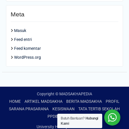
Meta
Masuk
Feed entri
Feed komentar
WordPress.org
Copyright © MADSAKHAPEDIA
HOME
ARTIKEL MADSAKHA
BERITA MADSAKHA
PROFIL
SARANA PRASARANA
KESISWAAN
TATA TERTIB SEKOLAH
PPDB
AKADEMIK
Butuh Bantuan?
Hubungi
Kami
University Hub by
WEN Themes